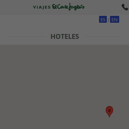
954
ES
|
EN
506
623
HOTELES