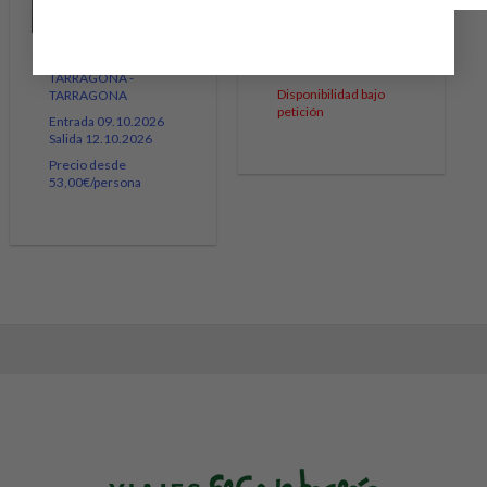
HOTEL TARRACO
PARK
Entrada 09.10.2026
HOTEL AC
Salida 12.10.2026
TARRAGONA -
Disponibilidad bajo
TARRAGONA
petición
Entrada 09.10.2026
Salida 12.10.2026
Precio desde
53,00€/persona