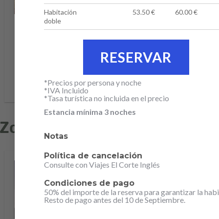
Habitación
53.50 €
60.00 €
doble
HOTEL EUROSALOU
Esta web utiliza ÚNICAMENTE cookies propias para fine
- SALOU
estrictamente funcionales, permitiendo la navegación en la
web. Para más información sobre el uso de las cookies en 
Entrada 09.10.2026
web, puede visitar nuestra
Política de cookies
. Pulsa el bo
Salida 12.10.2026
de ACEPTAR para confirmar que has leído y aceptado la
Precio desde
información presentada.
61,00€/persona
*Precios por persona y noche
*IVA Incluido
ACEPTAR COOKIES PROPIAS FINES FUNCIONALES
*Tasa turística no incluida en el precio
Estancia mínima 3 noches
Zona 2 Tarragona
Notas
Política de cancelación
Consulte con Viajes El Corte Inglés
Condiciones de pago
50% del importe de la reserva para garantizar la habi
Resto de pago antes del 10 de Septiembre.