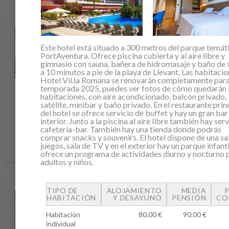
Este hotel está situado a 300 metros del parque temát
PortAventura. Ofrece piscina cubierta y al aire libre y
gimnasio con sauna, bañera de hidromasaje y baño de 
a 10 minutos a pie de la playa de Llevant. Las habitacio
Hotel Vil.la Romana se renovarán completamente para
temporada 2025, puedes ver fotos de cómo quedarán 
OHTELS BELVEDERE
OHTELS VILA
habitaciones, con aire acondicionado, balcón privado,
ROMANA
satélite, minibar y baño privado. En el restaurante prin
Entrada 09.10.2026
del hotel se ofrece servicio de buffet y hay un gran bar
Salida 12.10.2026
Entrada 09.10.2026
interior. Junto a la piscina al aire libre también hay ser
Salida 12.10.2026
Precio desde
cafetería-bar. También hay una tienda donde podrás
46,00€/persona
Precio desde
comprar snacks y souvenirs. El hotel dispone de una sa
53,50€/persona
juegos, sala de TV y en el exterior hay un parque infanti
ofrece un programa de actividades diurno y nocturno 
adultos y niños.
TIPO DE
ALOJAMIENTO
MEDIA
HABITACIÓN
Y DESAYUNO
PENSIÓN
CO
Habitación
80.00 €
90.00 €
individual