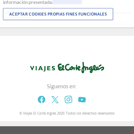
información presentada.
Indique sus credenciales de acceso, éstas fueron enviadas por correo durante la
ACEPTAR COOKIES PROPIAS FINES FUNCIONALES
fase de inscripción.
Síguenos en:
Facebook
Twitter
Instagram
YouTube
© Viajes El Corte Inglés 2020. Todos los derechos reservados