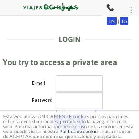
EN
|
ES
LOGIN
You try to access a private area
E-mail
Password
Lost your password?
Esta web utiliza ÚNICAMENTE cookies propias para fines
estrictamente funcionales, permitiendo la navegación en la
web. Para más información sobre el uso de las cookies en esta
web, puede visitar nuestra
Política de cookies
. Pulsa el botón
de ACEPTAR para confirmar que has leído y aceptado la
Enter your login, it was mailed during the enrolment phase.